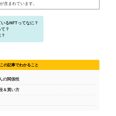
ンが含まれています。
いるNFTってなに？
って？
は？
この記事でわかること
んの関係性
段＆買い方