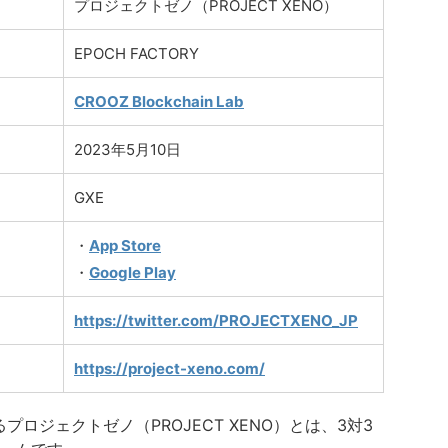
プロジェクトゼノ（PROJECT XENO）
EPOCH FACTORY
CROOZ Bloc
k
chain Lab
2023年5月10日
GXE
・
App Store
・
Google Play
https://twitter.com/PROJECTXENO_JP
https://project-xeno.com/
るプロジェクトゼノ（PROJECT XENO）とは、3対3