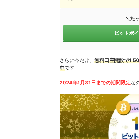
＼た
ビットポイ
さらに今だけ、
無料口座開設で1,
中
です。
2024年1月31日
までの期間限定
な