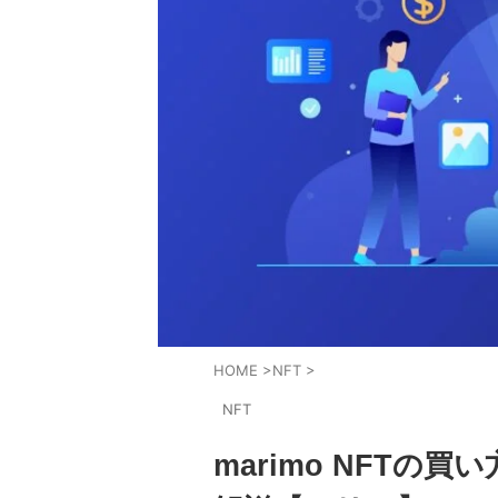
HOME
>
NFT
>
NFT
marimo NFTの