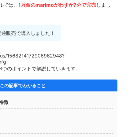
ールでは、
1万個のmarimoがわずか7分で完売
しまし
流通販売で購入しました！
tatus/1568214172906962948?
hfg
以下3つのポイントで解説していきます。
この記事でわかること
の特徴