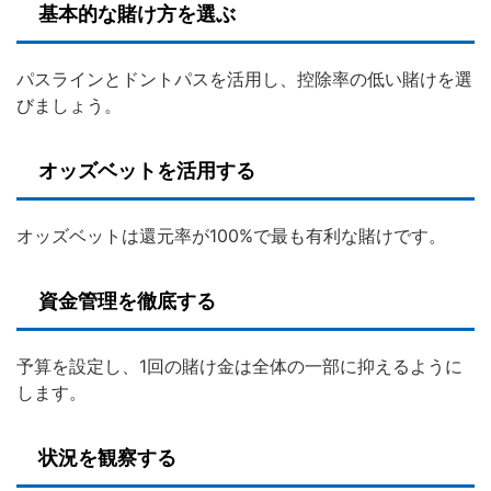
基本的な賭け方を選ぶ
パスラインとドントパスを活用し、控除率の低い賭けを選
びましょう。
オッズベットを活用する
オッズベットは還元率が100%で最も有利な賭けです。
資金管理を徹底する
予算を設定し、1回の賭け金は全体の一部に抑えるように
します。
状況を観察する