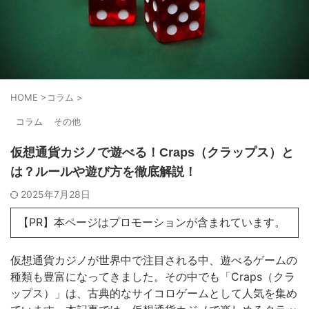
HOME
>
コラム
>
コラム
その他
仮想通貨カジノで遊べる！Craps（クラップス）と
は？ルールや遊び方を徹底解説！
2025年7月28日
【PR】本ページはプロモーションが含まれています。
仮想通貨カジノが世界中で注目される中、遊べるゲームの
種類も豊富になってきました。その中でも「Craps（クラ
ップス）」は、古典的なサイコロゲームとして人気を集め