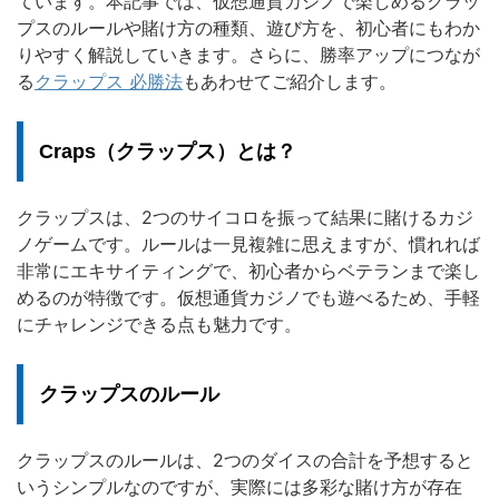
ています。本記事では、仮想通貨カジノで楽しめるクラッ
プスのルールや賭け方の種類、遊び方を、初心者にもわか
りやすく解説していきます。さらに、勝率アップにつなが
る
クラップス 必勝法
もあわせてご紹介します。
Craps（クラップス）とは？
クラップスは、2つのサイコロを振って結果に賭けるカジ
ノゲームです。ルールは一見複雑に思えますが、慣れれば
非常にエキサイティングで、初心者からベテランまで楽し
めるのが特徴です。仮想通貨カジノでも遊べるため、手軽
にチャレンジできる点も魅力です。
クラップスのルール
クラップスのルールは、2つのダイスの合計を予想すると
いうシンプルなのですが、実際には多彩な賭け方が存在