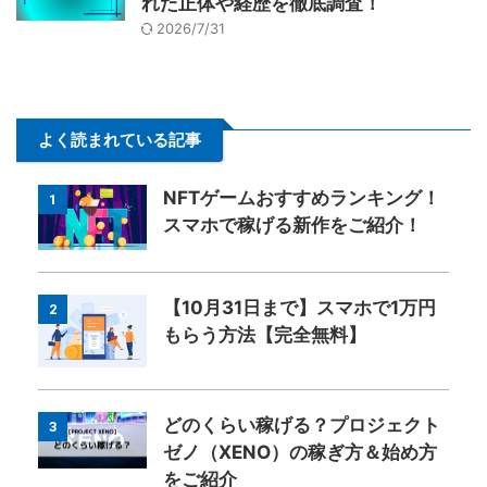
れた正体や経歴を徹底調査！
2026/7/31
よく読まれている記事
NFTゲームおすすめランキング！
1
スマホで稼げる新作をご紹介！
【10月31日まで】スマホで1万円
2
もらう方法【完全無料】
どのくらい稼げる？プロジェクト
3
ゼノ（XENO）の稼ぎ方＆始め方
をご紹介