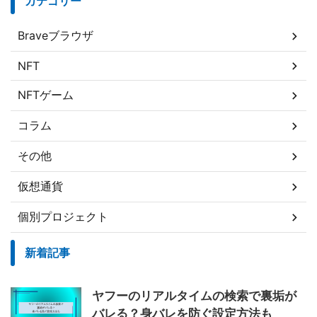
カテゴリー
Braveブラウザ
NFT
NFTゲーム
コラム
その他
仮想通貨
個別プロジェクト
新着記事
ヤフーのリアルタイムの検索で裏垢が
バレる？身バレを防ぐ設定方法も