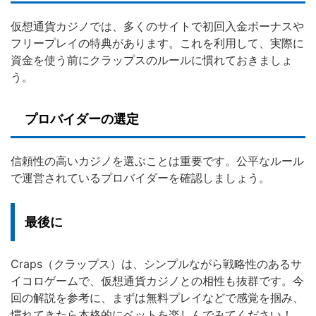
仮想通貨カジノでは、多くのサイトで初回入金ボーナスや
フリープレイの特典があります。これを利用して、実際に
資金を使う前にクラップスのルールに慣れておきましょ
う。
プロバイダーの選定
信頼性の高いカジノを選ぶことは重要です。公平なルール
で運営されているプロバイダーを確認しましょう。
最後に
Craps（クラップス）は、シンプルながら戦略性のあるサ
イコロゲームで、仮想通貨カジノとの相性も抜群です。今
回の解説を参考に、まずは無料プレイなどで感覚を掴み、
慣れてきたら本格的にベットを楽しんでみてください！