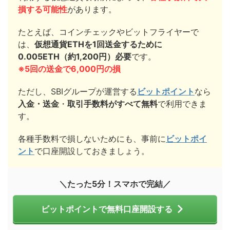
損する可能性
があります。
たとえば、コインチェックやビットフライヤーで
は、
仮想通貨ETHを1回送金するために
0.005ETH（約1,200円）必要
です。
※5回の送金で6,000円の損
ただし、SBIグループが運営する
ビットポイント
なら
入金・送金
・
取引手数料がすべて無料
で利用できま
す。
各種手数料で損しないためにも、事前に
ビットポイ
ント
で口座開設しておきましょう。
＼たった5分！スマホで完結／
ビットポイントで無料口座開設する