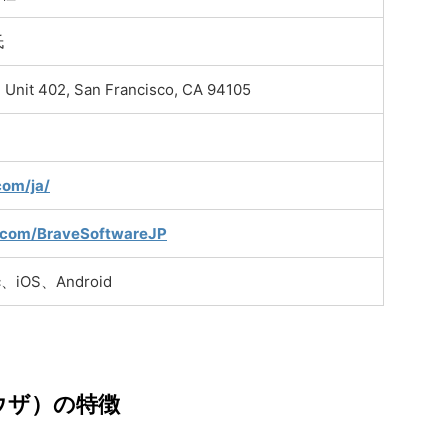
氏
 Unit 402, San Francisco, CA 94105
日
com/ja/
er.com/BraveSoftwareJP
、iOS、Android
ラウザ）の特徴