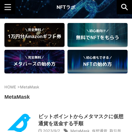
NFTラボ
HOME
>
MetaMask
MetaMask
ビットポイントからメタマスクに仮想
通貨を送金する手順
2023/9/2
MetaMask
,
仮想通貨
,
取引所