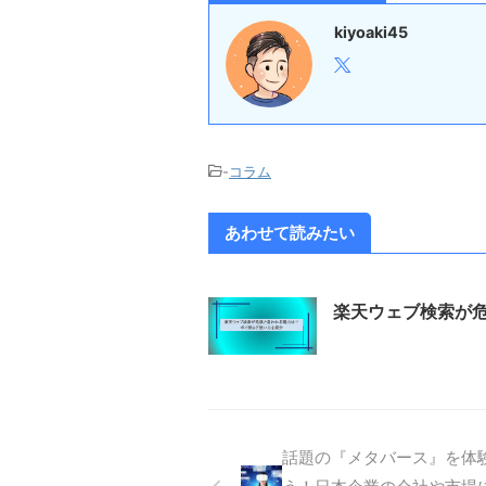
kiyoaki45
-
コラム
あわせて読みたい
楽天ウェブ検索が
話題の『メタバース』を体